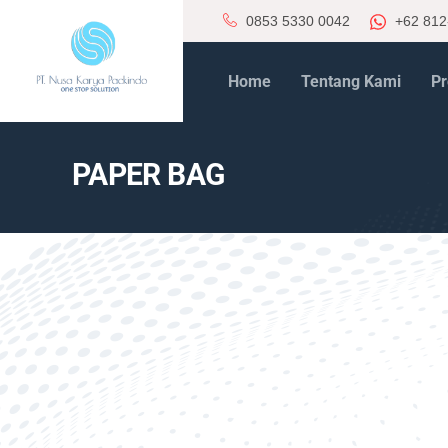
0853 5330 0042
+62 812
Home
Tentang Kami
Pr
PAPER BAG