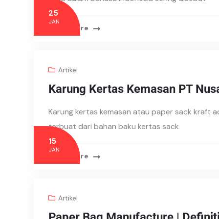
25
JAN
Read More
Artikel
Karung Kertas Kemasan PT Nusa
Karung kertas kemasan atau paper sack kraft 
terbuat dari bahan baku kertas sack
15
JAN
Read More
Artikel
Paper Bag Manufacture | Definit