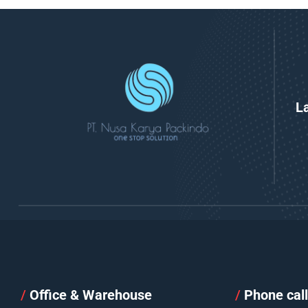
L
/
Office & Warehouse
/
Phone cal