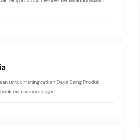
ar tempat untuk membeli kemasan. Ini adalah
ia
asan untuk Meningkatkan Daya Saing Produk
Tidak bisa sembarangan