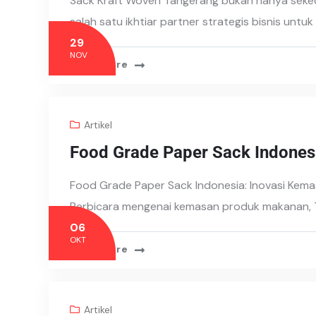
Sack Kraft Woven Tangerang bukan hanya seked
salah satu ikhtiar partner strategis bisnis untuk
29
NOV
Read More
Artikel
Food Grade Paper Sack Indones
Food Grade Paper Sack Indonesia: Inovasi Kem
Berbicara mengenai kemasan produk makanan, 
06
OKT
Read More
Artikel