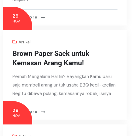
29
Read More
NOV
Artikel
Brown Paper Sack untuk
Kemasan Arang Kamu!
Pernah Mengalami Hal Ini? Bayangkan Kamu baru
saja membeli arang untuk usaha BBQ kecil-kecilan.
Begitu dibawa pulang, kemasannya robek, isinya
28
Read More
NOV