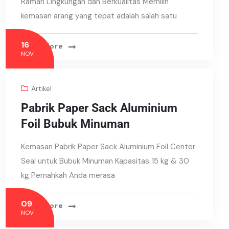
Ramah Lingkungan dan Berkualitas Memilih
kemasan arang yang tepat adalah salah satu
16
Read More
NOV
Artikel
Pabrik Paper Sack Aluminium
Foil Bubuk Minuman
Kemasan Pabrik Paper Sack Aluminium Foil Center
Seal untuk Bubuk Minuman Kapasitas 15 kg & 30
kg Pernahkah Anda merasa
09
Read More
NOV