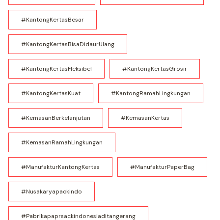
#KantongKertasBesar
#KantongKertasBisaDidaurUlang
#KantongKertasFleksibel
#KantongKertasGrosir
#KantongKertasKuat
#KantongRamahLingkungan
#KemasanBerkelanjutan
#KemasanKertas
#KemasanRamahLingkungan
#ManufakturKantongKertas
#ManufakturPaperBag
#nusakaryapackindo
#pabrikapaprsackindonesiaditangerang