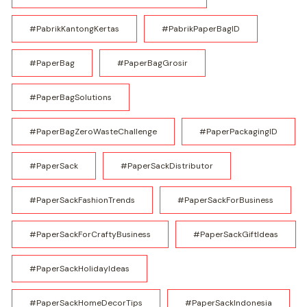
#PabrikKantongKertas
#PabrikPaperBagID
#PaperBag
#PaperBagGrosir
#PaperBagSolutions
#PaperBagZeroWasteChallenge
#PaperPackagingID
#PaperSack
#PaperSackDistributor
#PaperSackFashionTrends
#PaperSackForBusiness
#PaperSackForCraftyBusiness
#PaperSackGiftIdeas
#PaperSackHolidayIdeas
#PaperSackHomeDecorTips
#PaperSackIndonesia