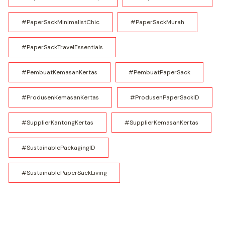
#PaperSackMinimalistChic
#PaperSackMurah
#PaperSackTravelEssentials
#PembuatKemasanKertas
#PembuatPaperSack
#ProdusenKemasanKertas
#ProdusenPaperSackID
#SupplierKantongKertas
#SupplierKemasanKertas
#SustainablePackagingID
#SustainablePaperSackLiving