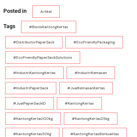
Posted in
Artikel
Tags
#BisnisKantongKertas
#DistributorPaperSack
#EcoFriendlyPackaging
#EcoFriendlyPaperSackSolutions
#IndustriKantongKertas
#IndustriKemasan
#IndustriPaperSack
#JualKemasanKertas
#JualPaperSackID
#KantongKertas
#KantongKertas100kg
#KantongKertas25kg
#KantongKertas50kg
#KantongKertasBerkualitas