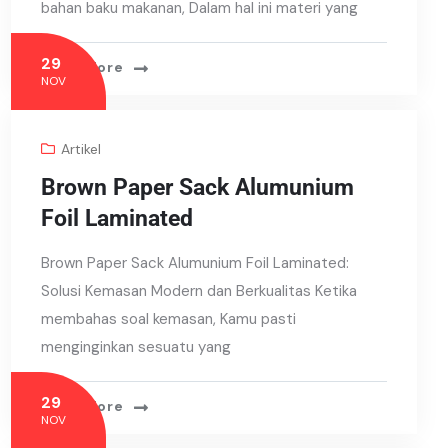
bahan baku makanan, Dalam hal ini materi yang
29
Read More
NOV
Artikel
Brown Paper Sack Alumunium
Foil Laminated
Brown Paper Sack Alumunium Foil Laminated:
Solusi Kemasan Modern dan Berkualitas Ketika
membahas soal kemasan, Kamu pasti
menginginkan sesuatu yang
29
Read More
NOV