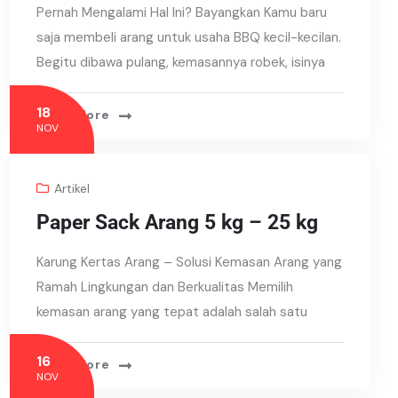
Pernah Mengalami Hal Ini? Bayangkan Kamu baru
saja membeli arang untuk usaha BBQ kecil-kecilan.
Begitu dibawa pulang, kemasannya robek, isinya
18
Read More
NOV
Artikel
Paper Sack Arang 5 kg – 25 kg
Karung Kertas Arang – Solusi Kemasan Arang yang
Ramah Lingkungan dan Berkualitas Memilih
kemasan arang yang tepat adalah salah satu
16
Read More
NOV