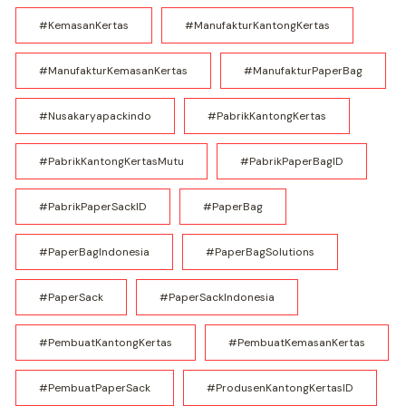
#KemasanKertas
#ManufakturKantongKertas
#ManufakturKemasanKertas
#ManufakturPaperBag
#nusakaryapackindo
#PabrikKantongKertas
#PabrikKantongKertasMutu
#PabrikPaperBagID
#PabrikPaperSackID
#PaperBag
#PaperBagIndonesia
#PaperBagSolutions
#PaperSack
#PaperSackIndonesia
#PembuatKantongKertas
#PembuatKemasanKertas
#PembuatPaperSack
#ProdusenKantongKertasID