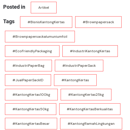
Posted in
Artikel
Tags
#BisnisKantongKertas
#brownpapersack
#brownpapersackalumuniumfoil
#EcoFriendlyPackaging
#IndustriKantongKertas
#IndustriPaperBag
#IndustriPaperSack
#JualPaperSackID
#KantongKertas
#KantongKertas100kg
#KantongKertas25kg
#KantongKertas50kg
#KantongKertasBerkualitas
#KantongKertasBesar
#KantongRamahLingkungan