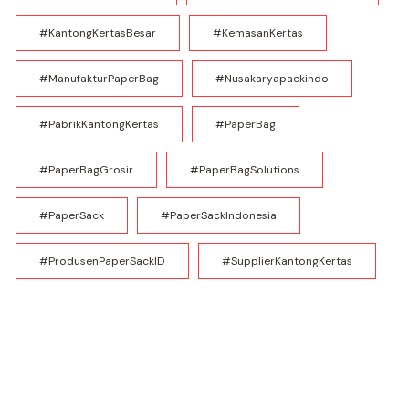
#KantongKertasBesar
#KemasanKertas
#ManufakturPaperBag
#nusakaryapackindo
#PabrikKantongKertas
#PaperBag
#PaperBagGrosir
#PaperBagSolutions
#PaperSack
#PaperSackIndonesia
#ProdusenPaperSackID
#SupplierKantongKertas