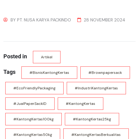
BY
PT. NUSA KARYA PACKINDO
28 NOVEMBER 2024
Posted in
Artikel
Tags
#BisnisKantongKertas
#brownpapersack
#EcoFriendlyPackaging
#IndustriKantongKertas
#JualPaperSackID
#KantongKertas
#KantongKertas100kg
#KantongKertas25kg
#KantongKertas50kg
#KantongKertasBerkualitas