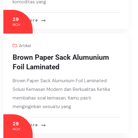
komoditas yang
29
Read More
NOV
Artikel
Brown Paper Sack Alumunium
Foil Laminated
Brown Paper Sack Alumunium Foil Laminated:
Solusi Kemasan Modern dan Berkualitas Ketika
membahas soal kemasan, Kamu pasti
menginginkan sesuatu yang
29
Read More
NOV