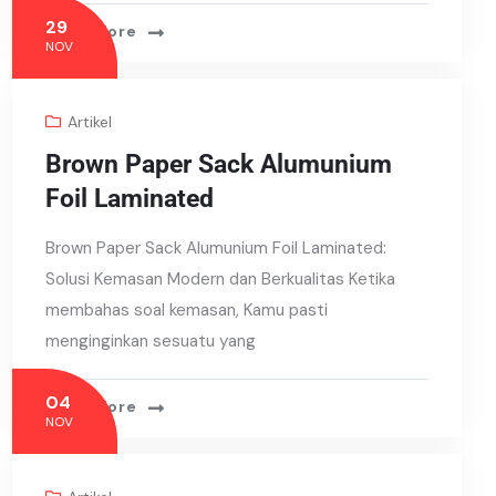
29
Read More
NOV
Artikel
Brown Paper Sack Alumunium
Foil Laminated
Brown Paper Sack Alumunium Foil Laminated:
Solusi Kemasan Modern dan Berkualitas Ketika
membahas soal kemasan, Kamu pasti
menginginkan sesuatu yang
04
Read More
NOV