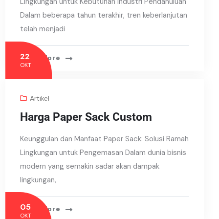
Lingkungan untuk Kebutuhan Industri Pendahuluan
Dalam beberapa tahun terakhir, tren keberlanjutan
telah menjadi
22
Read More
OKT
Artikel
Harga Paper Sack Custom
Keunggulan dan Manfaat Paper Sack: Solusi Ramah
Lingkungan untuk Pengemasan Dalam dunia bisnis
modern yang semakin sadar akan dampak
lingkungan,
05
Read More
OKT