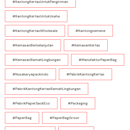
#KantongKertasUntukPengiriman
#KantongKertasUntukUsaha
#KantongKertasWholesale
#kantongsemene
#KemasanBerkelanjutan
#KemasanKertas
#KemasanRamahLingkungan
#ManufakturPaperBag
#nusakaryapackindo
#PabrikKantongKertas
#PabrikKantongKertasRamahLingkungan
#PabrikPaperSackEco
#Packaging
#PaperBag
#PaperBagGrosir