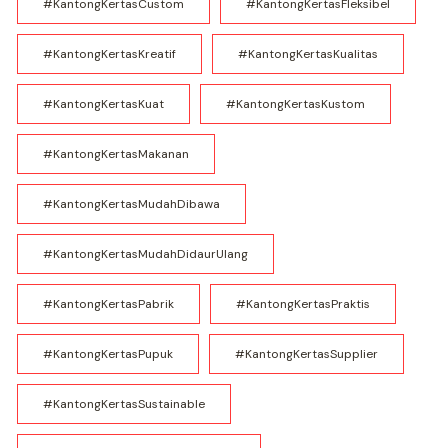
#KantongKertasCustom
#KantongKertasFleksibel
#KantongKertasKreatif
#KantongKertasKualitas
#KantongKertasKuat
#KantongKertasKustom
#KantongKertasMakanan
#KantongKertasMudahDibawa
#KantongKertasMudahDidaurUlang
#KantongKertasPabrik
#KantongKertasPraktis
#KantongKertasPupuk
#KantongKertasSupplier
#KantongKertasSustainable