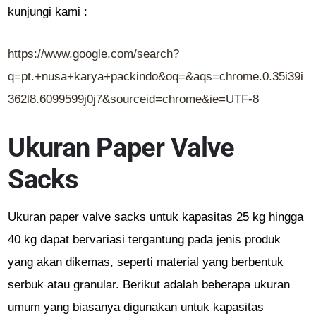
kunjungi kami :
https://www.google.com/search?
q=pt.+nusa+karya+packindo&oq=&aqs=chrome.0.35i39i
362l8.6099599j0j7&sourceid=chrome&ie=UTF-8
Ukuran Paper Valve
Sacks
Ukuran paper valve sacks untuk kapasitas 25 kg hingga
40 kg dapat bervariasi tergantung pada jenis produk
yang akan dikemas, seperti material yang berbentuk
serbuk atau granular. Berikut adalah beberapa ukuran
umum yang biasanya digunakan untuk kapasitas