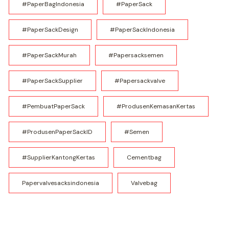
#PaperBagIndonesia
#PaperSack
#PaperSackDesign
#PaperSackIndonesia
#PaperSackMurah
#papersacksemen
#PaperSackSupplier
#papersackvalve
#PembuatPaperSack
#ProdusenKemasanKertas
#ProdusenPaperSackID
#semen
#SupplierKantongKertas
Cementbag
Papervalvesacksindonesia
Valvebag