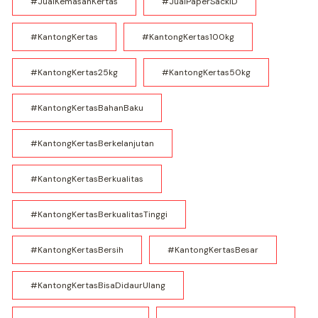
#JualKemasanKertas
#JualPaperSackID
#KantongKertas
#KantongKertas100kg
#KantongKertas25kg
#KantongKertas50kg
#KantongKertasBahanBaku
#KantongKertasBerkelanjutan
#KantongKertasBerkualitas
#KantongKertasBerkualitasTinggi
#KantongKertasBersih
#KantongKertasBesar
#KantongKertasBisaDidaurUlang