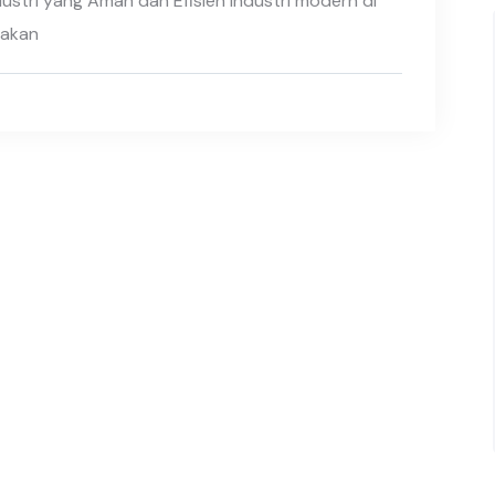
ustri yang Aman dan Efisien Industri modern di
 akan