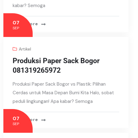
kabar? Semoga
07
Read More
SEP
Artikel
Produksi Paper Sack Bogor
081319265972
Produksi Paper Sack Bogor vs Plastik: Pilihan
Cerdas untuk Masa Depan Bumi Kita Halo, sobat
peduli lingkungan! Apa kabar? Semoga
07
Read More
SEP