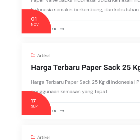
Paper Valve Sacks Indonesia: Solusi Kemasan Ind
Indonesia semakin berkembang, dan kebutuhan
01
NOV
Read More
Artikel
Harga Terbaru Paper Sack 25 Kg
Harga Terbaru Paper Sack 25 Kg di Indonesia | P
penggunaan kemasan yang tepat
17
SEP
Read More
Artikel