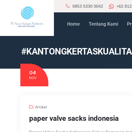
0853 5330 0042
+62 812
Home
Tentang Kami
Pr
#KANTONGKERTASKUALITA
04
NOV
Artikel
paper valve sacks indonesia