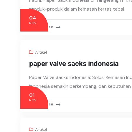
Pabrik Paper Sack Indonesia di Tangerang | PT.
produk-produk dalam kemasan kertas tebal
04
NOV
Read More
Artikel
paper valve sacks indonesia
Paper Valve Sacks Indonesia: Solusi Kemasan Ind
Indonesia semakin berkembang, dan kebutuhan
01
NOV
Read More
Artikel