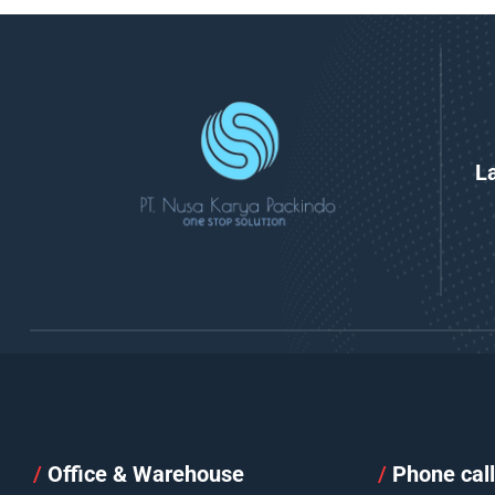
L
/
Office & Warehouse
/
Phone cal