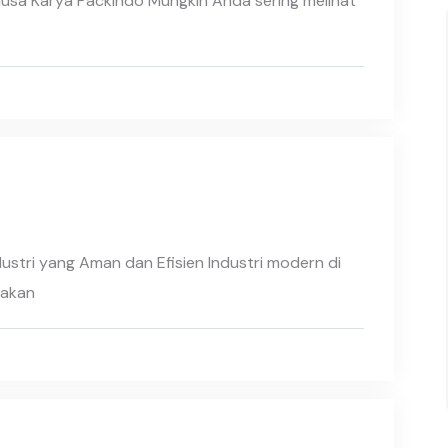
 Nusa Karya Packindo Mungkin Anda sering melihat
ustri yang Aman dan Efisien Industri modern di
 akan