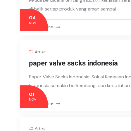
Ketika berbicara tentang industri, kemasan seri
di balik setiap produk yang aman sampai
04
NOV
Read More
Artikel
paper valve sacks indonesia
Paper Valve Sacks Indonesia: Solusi Kemasan Ind
Indonesia semakin berkembang, dan kebutuhan
01
NOV
Read More
Artikel