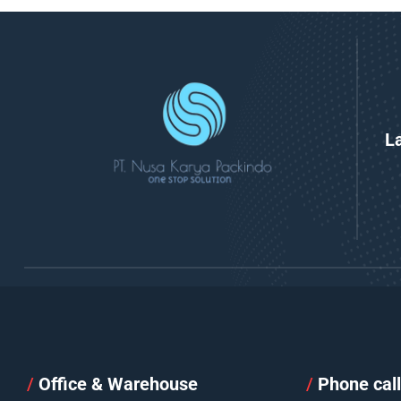
L
/
Office & Warehouse
/
Phone cal