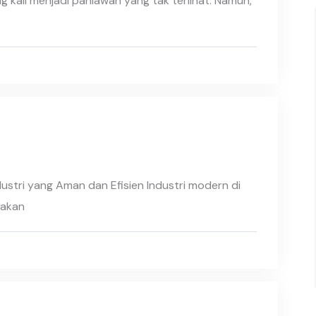
ng kali menjadi pahlawan yang tak terlihat. Namun,
ustri yang Aman dan Efisien Industri modern di
 akan