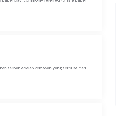
A paper bag, commonly referred to as a paper
kan ternak adalah kemasan yang terbuat dari