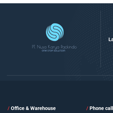
L
/
Office & Warehouse
/
Phone cal