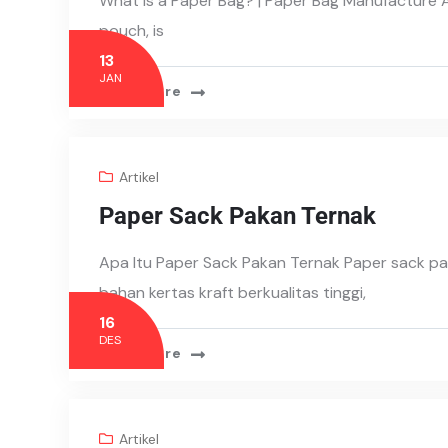
What is a Paper Bag? | Paper Bag Manufacture 
pouch, is
13
JAN
Read More
Artikel
Paper Sack Pakan Ternak
Apa Itu Paper Sack Pakan Ternak Paper sack pa
bahan kertas kraft berkualitas tinggi,
16
DES
Read More
Artikel