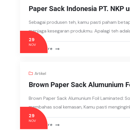
Paper Sack Indonesia PT. NKP 
Sebagai produsen teh, kamu pasti paham betap
menjaga kesegaran produkmu. Apalagi teh adal
29
NOV
Read More
Artikel
Brown Paper Sack Alumunium Fo
Brown Paper Sack Alumunium Foil Laminated: So
membahas soal kemasan, Kamu pasti mengingin
29
NOV
Read More