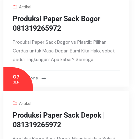
Artikel
Produksi Paper Sack Bogor
081319265972
Produksi Paper Sack Bogor vs Plastik: Pilihan
Cerdas untuk Masa Depan Bumi Kita Halo, sobat
peduli lingkungan! Apa kabar? Semoga
07
Read More
SEP
Artikel
Produksi Paper Sack Depok |
081319265972
Produksi Paper Sack Depok Menghadirkan Solusi