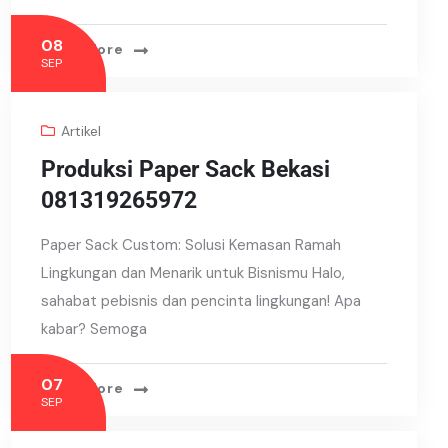
08
Read More
SEP
Artikel
Produksi Paper Sack Bekasi
081319265972
Paper Sack Custom: Solusi Kemasan Ramah
Lingkungan dan Menarik untuk Bisnismu Halo,
sahabat pebisnis dan pencinta lingkungan! Apa
kabar? Semoga
07
Read More
SEP