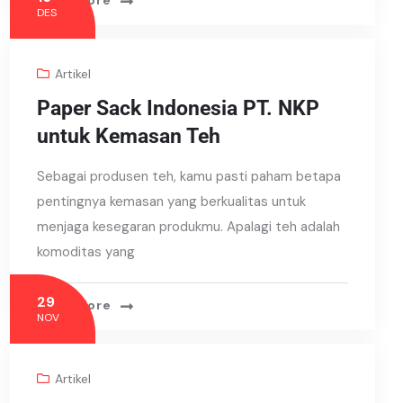
Read More
DES
Artikel
Paper Sack Indonesia PT. NKP
untuk Kemasan Teh
Sebagai produsen teh, kamu pasti paham betapa
pentingnya kemasan yang berkualitas untuk
menjaga kesegaran produkmu. Apalagi teh adalah
komoditas yang
29
Read More
NOV
Artikel