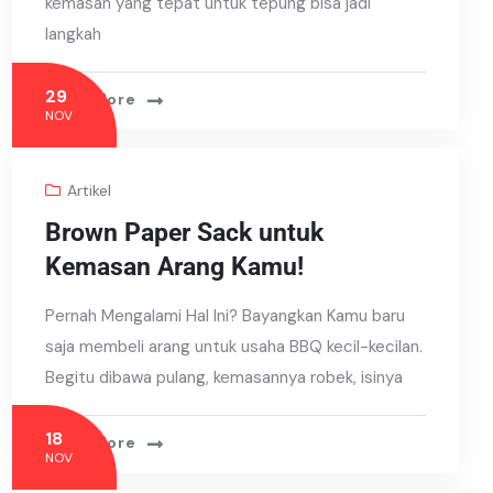
kemasan yang tepat untuk tepung bisa jadi
langkah
29
Read More
NOV
Artikel
Brown Paper Sack untuk
Kemasan Arang Kamu!
Pernah Mengalami Hal Ini? Bayangkan Kamu baru
saja membeli arang untuk usaha BBQ kecil-kecilan.
Begitu dibawa pulang, kemasannya robek, isinya
18
Read More
NOV