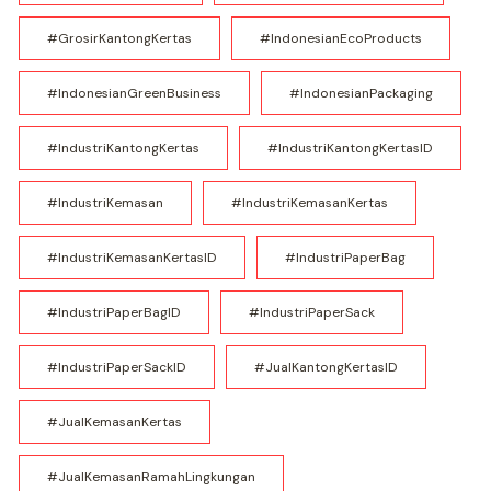
#GrosirKantongKertas
#IndonesianEcoProducts
#IndonesianGreenBusiness
#IndonesianPackaging
#IndustriKantongKertas
#IndustriKantongKertasID
#IndustriKemasan
#IndustriKemasanKertas
#IndustriKemasanKertasID
#IndustriPaperBag
#IndustriPaperBagID
#IndustriPaperSack
#IndustriPaperSackID
#JualKantongKertasID
#JualKemasanKertas
#JualKemasanRamahLingkungan