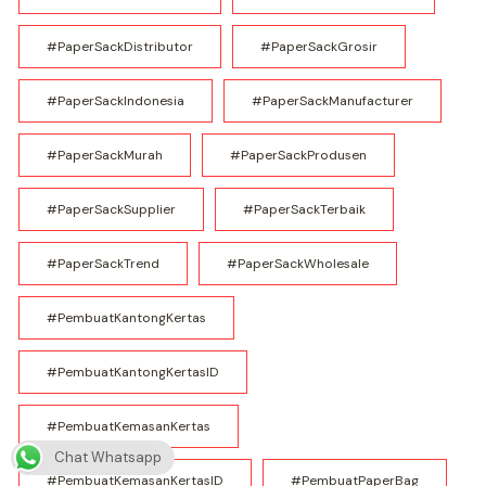
#PaperSackDistributor
#PaperSackGrosir
#PaperSackIndonesia
#PaperSackManufacturer
#PaperSackMurah
#PaperSackProdusen
#PaperSackSupplier
#PaperSackTerbaik
#PaperSackTrend
#PaperSackWholesale
#PembuatKantongKertas
#PembuatKantongKertasID
#PembuatKemasanKertas
Chat Whatsapp
#PembuatKemasanKertasID
#PembuatPaperBag