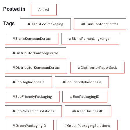
Posted in
Artikel
Tags
#BisnisEcoPackaging
#BisnisKantongKertas
#BisnisKemasanKertas
#BisnisRamahLingkungan
#DistributorKantongKertas
#DistributorKemasanKertas
#DistributorPaperSack
#EcoBagIndonesia
#EcoFriendlyIndonesia
#EcoFriendlyPackaging
#EcoPackagingID
#EcoPackagingSolutions
#GreenBusinessID
#GreenPackagingID
#GreenPackagingSolutions