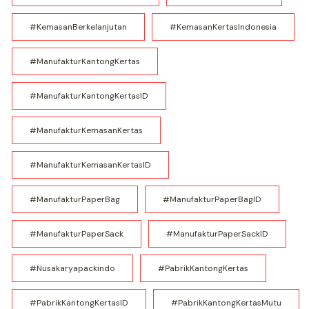
#KemasanBerkelanjutan
#KemasanKertasIndonesia
#ManufakturKantongKertas
#ManufakturKantongKertasID
#ManufakturKemasanKertas
#ManufakturKemasanKertasID
#ManufakturPaperBag
#ManufakturPaperBagID
#ManufakturPaperSack
#ManufakturPaperSackID
#nusakaryapackindo
#PabrikKantongKertas
#PabrikKantongKertasID
#PabrikKantongKertasMutu