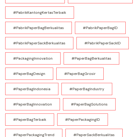
#PabrikKantongKertasTerbaik
#PabrikPaperBagBerkualitas
#PabrikPaperBagID
#PabrikPaperSackBerkualitas
#PabrikPaperSackID
#PackagingInnovation
#PaperBagBerkualitas
#PaperBagDesign
#PaperBagGrosir
#PaperBagIndonesia
#PaperBagIndustry
#PaperBagInnovation
#PaperBagSolutions
#PaperBagTerbaik
#PaperPackagingID
#PaperPackagingTrend
#PaperSackBerkualitas