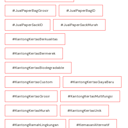
#JualPaperBagGrosir
#JualPaperBagID
#JualPaperSackID
#JualPaperSackMurah
#KantongKertasBerkualitas
#KantongKertasBermerek
#KantongKertasBiodegradable
#KantongKertasCustom
#KantongKertasGayaBaru
#KantongKertasGrosir
#KantongKertasMultifungsi
#KantongKertasMurah
#KantongKertasUnik
#KantongRamahLingkungan
#KemasanAlternatif