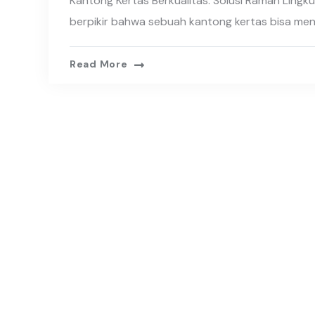
Kantong Kertas Berkualitas: Solusi Ramah Ling
berpikir bahwa sebuah kantong kertas bisa menj
Read More