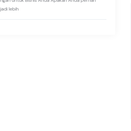
kungan untuk Bisnis Anda Apakah Anda pernah
adi lebih