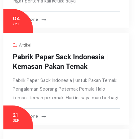
ingat pertama kali ketika saya
04
Read More
OKT
Artikel
Pabrik Paper Sack Indonesia |
Kemasan Pakan Ternak
Pabrik Paper Sack Indonesia | untuk Pakan Ternak:
Pengalaman Seorang Peternak Pemula Halo
teman-teman peternak! Hari ini saya mau berbagi
21
Read More
SEP