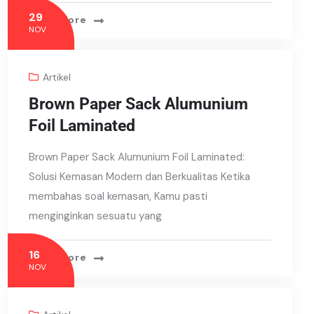
29
Read More
NOV
Artikel
Brown Paper Sack Alumunium
Foil Laminated
Brown Paper Sack Alumunium Foil Laminated:
Solusi Kemasan Modern dan Berkualitas Ketika
membahas soal kemasan, Kamu pasti
menginginkan sesuatu yang
16
Read More
NOV