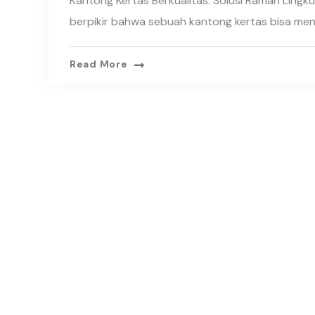
Kantong Kertas Berkualitas: Solusi Ramah Ling
berpikir bahwa sebuah kantong kertas bisa menj
Read More