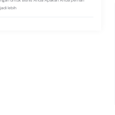
kungan untuk Bisnis Anda Apakah Anda pernah
adi lebih