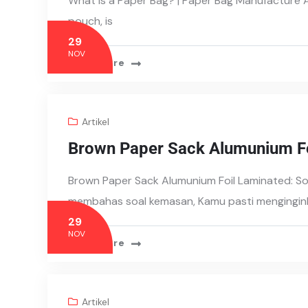
What is a Paper Bag? | Paper Bag Manufacture 
pouch, is
29
NOV
Read More
Artikel
Brown Paper Sack Alumunium Fo
Brown Paper Sack Alumunium Foil Laminated: So
membahas soal kemasan, Kamu pasti mengingin
29
NOV
Read More
Artikel