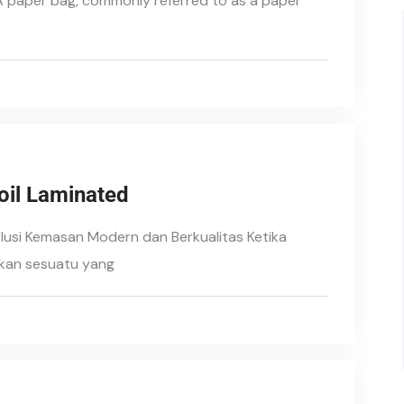
A paper bag, commonly referred to as a paper
il Laminated
lusi Kemasan Modern dan Berkualitas Ketika
kan sesuatu yang