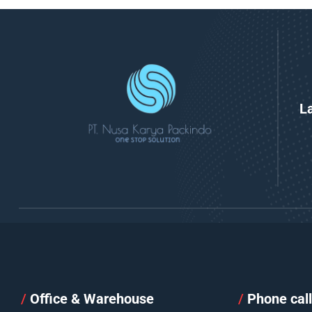
L
/
Office & Warehouse
/
Phone cal