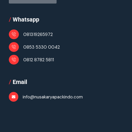
/
Whatsapp
081319265972
0853 5330 0042
0812 8782 5811
/
Email
info@nusakaryapackindo.com