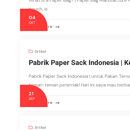
What is a Paper Bag? | Paper Bag Manufacture 
pouch, is
04
OKT
Read More
Artikel
Pabrik Paper Sack Indonesia |
Pabrik Paper Sack Indonesia | untuk Pakan Ter
teman-teman peternak! Hari ini saya mau berba
21
SEP
Read More
Artikel