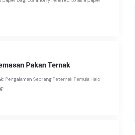
A paper bag, commonly referred to as a paper
 Kemasan Pakan Ternak
nak: Pengalaman Seorang Peternak Pemula Halo
gi