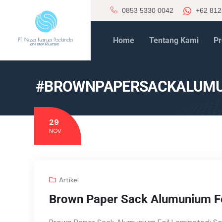
0853 5330 0042
+62 812
Home
Tentang Kami
Pr
#BROWNPAPERSACKALUMU
29
NOV
Artikel
Brown Paper Sack Alumunium Fo