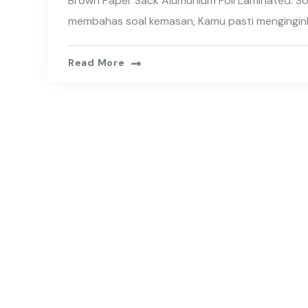
Brown Paper Sack Alumunium Foil Laminated: So
membahas soal kemasan, Kamu pasti mengingin
Read More