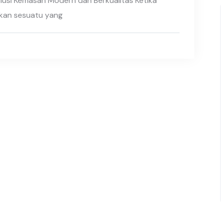
lusi Kemasan Modern dan Berkualitas Ketika
kan sesuatu yang