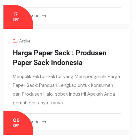
17
Read More
SEP
Artikel
Harga Paper Sack : Produsen
Paper Sack Indonesia
Mengulik Faktor-Faktor yang Mempengaruhi Harga
Paper Sack: Panduan Lengkap untuk Konsumen
dan Produsen Halo, sobat industri! Apakah Anda
pernah bertanya-tanya
09
Read More
SEP