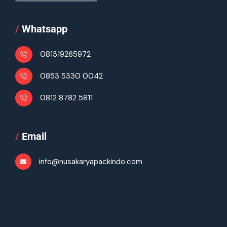
/
Whatsapp
081319265972
0853 5330 0042
0812 8782 5811
/
Email
info@nusakaryapackindo.com