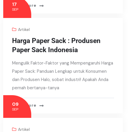
17
Read More
SEP
Artikel
Harga Paper Sack : Produsen
Paper Sack Indonesia
Mengulik Faktor-Faktor yang Mempengaruhi Harga
Paper Sack: Panduan Lengkap untuk Konsumen
dan Produsen Halo, sobat industri! Apakah Anda
pernah bertanya-tanya
09
Read More
SEP
Artikel