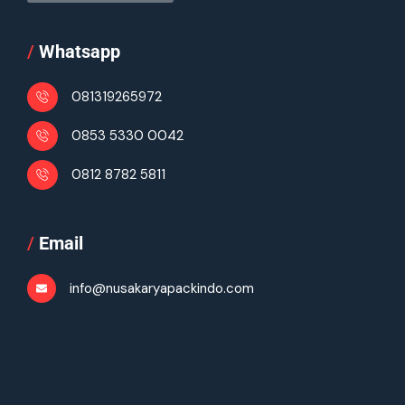
/
Whatsapp
081319265972
0853 5330 0042
0812 8782 5811
/
Email
info@nusakaryapackindo.com