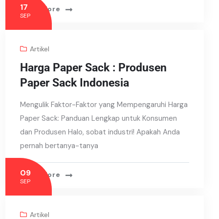
17
Read More
SEP
Artikel
Harga Paper Sack : Produsen
Paper Sack Indonesia
Mengulik Faktor-Faktor yang Mempengaruhi Harga
Paper Sack: Panduan Lengkap untuk Konsumen
dan Produsen Halo, sobat industri! Apakah Anda
pernah bertanya-tanya
09
Read More
SEP
Artikel