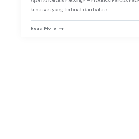
Apa Itu Kardus Packing? – Produksi Kardus Pack
kemasan yang terbuat dari bahan
Read More