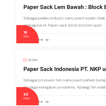
Paper Sack Lem Bawah : Block
Sebagai pelaku industri, kamu pasti sudah tida
serbaguna ini. Paper sack block bottom open
16
DES
Read More
Artikel
Paper Sack Indonesia PT. NKP 
Sebagai produsen teh, kamu pasti paham betap
menjaga kesegaran produkmu. Apalagi teh adal
30
MAR
Read More