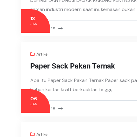
DEFINISI DAN FUNGSI DASAR KARUNG KERTAS K
zaman industri modern saat ini, kemasan bukan 
13
JAN
Read More
Artikel
Paper Sack Pakan Ternak
Apa Itu Paper Sack Pakan Ternak Paper sack pa
bahan kertas kraft berkualitas tinggi,
06
JAN
Read More
Artikel