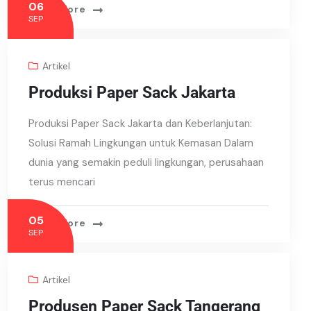
06
Read More
SEP
Artikel
Produksi Paper Sack Jakarta
Produksi Paper Sack Jakarta dan Keberlanjutan:
Solusi Ramah Lingkungan untuk Kemasan Dalam
dunia yang semakin peduli lingkungan, perusahaan
terus mencari
05
Read More
SEP
Artikel
Produsen Paper Sack Tangerang