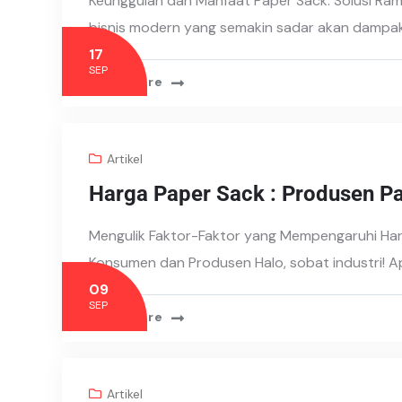
Keunggulan dan Manfaat Paper Sack: Solusi Ra
bisnis modern yang semakin sadar akan dampak
17
SEP
Read More
Artikel
Harga Paper Sack : Produsen P
Mengulik Faktor-Faktor yang Mempengaruhi Ha
Konsumen dan Produsen Halo, sobat industri!
09
SEP
Read More
Artikel