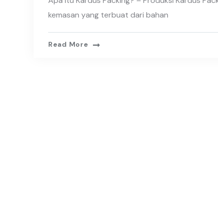
Apa Itu Kardus Packing? – Produksi Kardus Pack
kemasan yang terbuat dari bahan
Read More