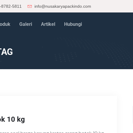
-8782-5811
info@nusakaryapackindo.com
oduk
Galeri
Artikel
Hubungi
TAG
ok 10 kg