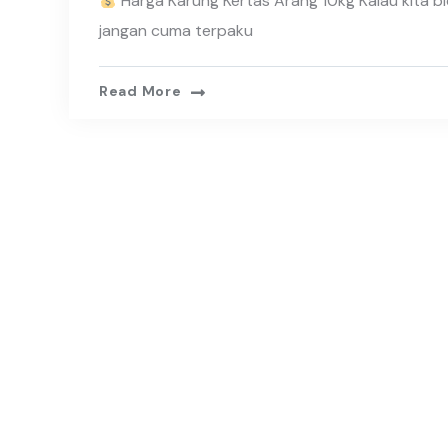
Harga Karung Kertas Arang 10kg Kalau kita bi
jangan cuma terpaku
Read More