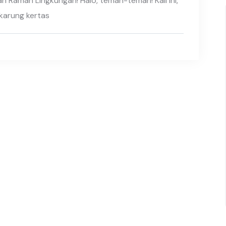
n Ramah Lingkungan! Halo, teman-teman! Kali ini,
karung kertas