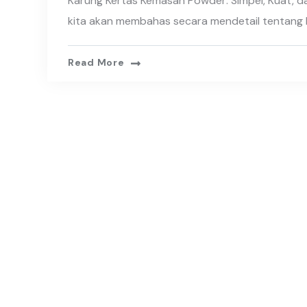
Karung Kertas Kemasan Powder: Simpel, Kuat, da
kita akan membahas secara mendetail tentang 
Read More