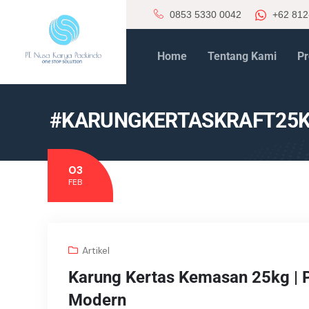
0853 5330 0042
+62 812
Home
Tentang Kami
Pr
#KARUNGKERTASKRAFT25K
03
FEB
Artikel
Karung Kertas Kemasan 25kg | Pi
Modern