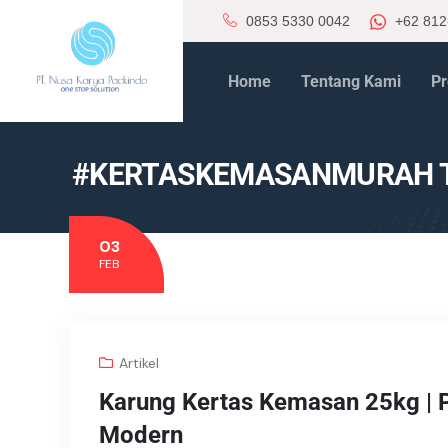
0853 5330 0042
+62 812
Home
Tentang Kami
Pr
#KERTASKEMASANMURAH 
03
FEB
Artikel
Karung Kertas Kemasan 25kg | Pi
Modern