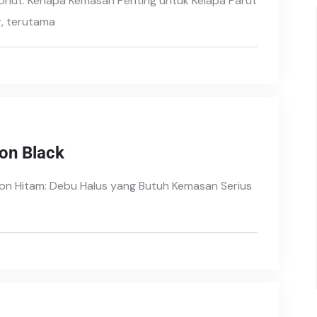
onut: Kenapa Kemasan Penting untuk Kelapa Parut
r, terutama
on Black
bon Hitam: Debu Halus yang Butuh Kemasan Serius