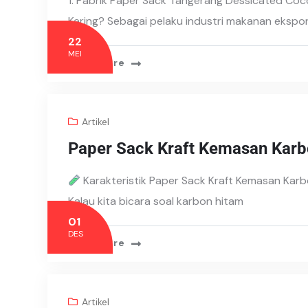
1. Pabrik Paper Sack Tangerang Dessicated Coc
Kering? Sebagai pelaku industri makanan ekspo
22
MEI
Read More
Artikel
Paper Sack Kraft Kemasan Karb
Karakteristik Paper Sack Kraft Kemasan Kar
Kalau kita bicara soal karbon hitam
01
DES
Read More
Artikel