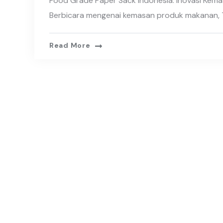
Food Grade Paper Sack Indonesia: Inovasi Kem
Berbicara mengenai kemasan produk makanan, 
Read More