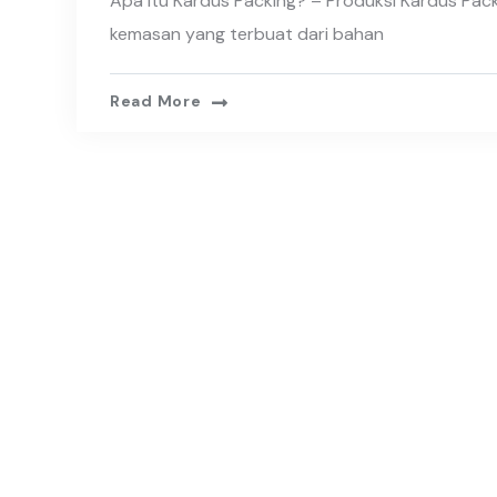
Apa Itu Kardus Packing? – Produksi Kardus Pack
kemasan yang terbuat dari bahan
Read More