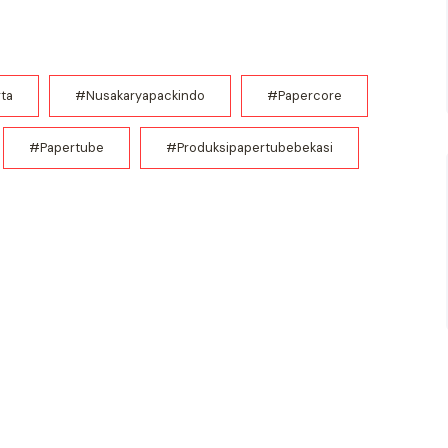
ta
#nusakaryapackindo
#papercore
#papertube
#produksipapertubebekasi