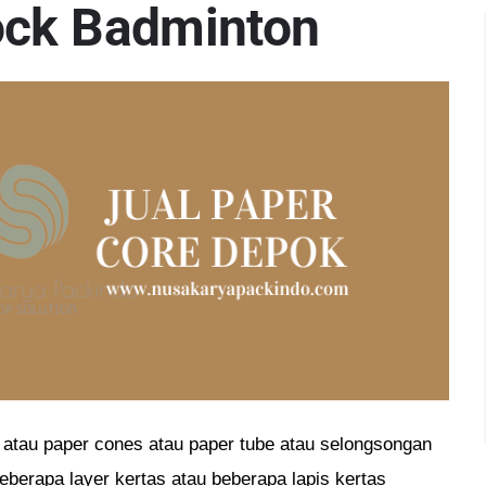
ock Badminton
s atau paper cones atau paper tube atau selongsongan
eberapa layer kertas atau beberapa lapis kertas