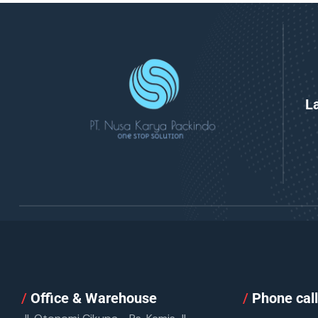
L
/
Office & Warehouse
/
Phone cal