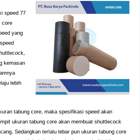
ki speed 77
r core
speed yang
 speed
huttlecock,
ng kemasan
lamnya
aju lebih
ukuran tabung core, maka spesifikasi speed akan
sempit ukuran tabung core akan membuat shuttlecock
cang, Sedangkan terlalu lebar pun ukuran tabung core