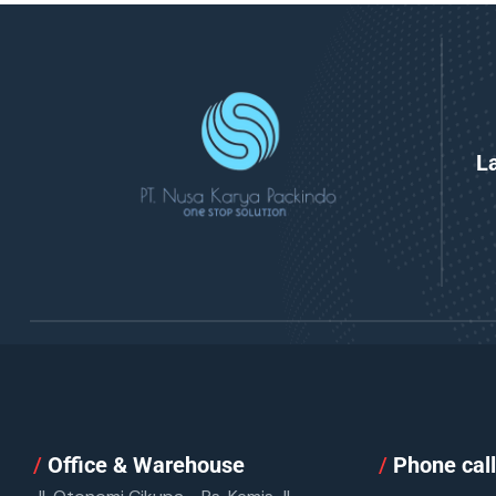
L
/
Office & Warehouse
/
Phone cal