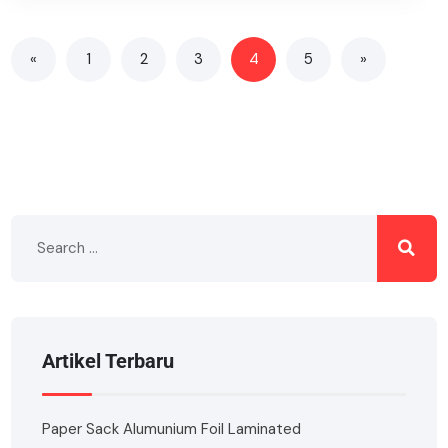
«
1
2
3
4
5
»
Artikel Terbaru
Paper Sack Alumunium Foil Laminated