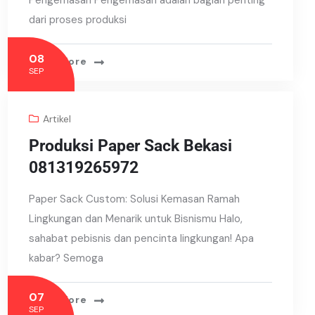
Pengemasan Pengemasan adalah bagian penting
dari proses produksi
08
Read More
SEP
Artikel
Produksi Paper Sack Bekasi
081319265972
Paper Sack Custom: Solusi Kemasan Ramah
Lingkungan dan Menarik untuk Bisnismu Halo,
sahabat pebisnis dan pencinta lingkungan! Apa
kabar? Semoga
07
Read More
SEP