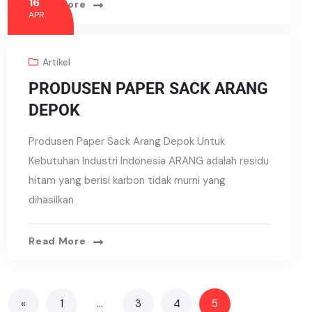
16
Read More
APR
Artikel
PRODUSEN PAPER SACK ARANG
DEPOK
Produsen Paper Sack Arang Depok Untuk
Kebutuhan Industri Indonesia ARANG adalah residu
hitam yang berisi karbon tidak murni yang
dihasilkan
Read More
«
1
…
3
4
5