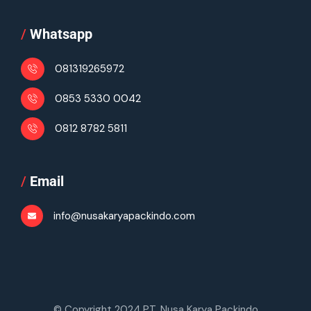
/
Whatsapp
081319265972
0853 5330 0042
0812 8782 5811
/
Email
info@nusakaryapackindo.com
© Copyright 2024 PT. Nusa Karya Packindo