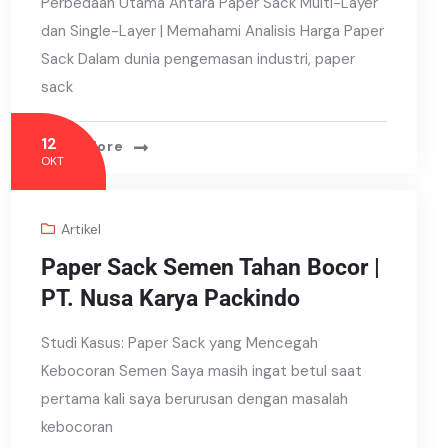
Perbedaan Utama Antara Paper Sack Multi-Layer
dan Single-Layer | Memahami Analisis Harga Paper
Sack Dalam dunia pengemasan industri, paper
sack
12
Read More
OKT
Artikel
Paper Sack Semen Tahan Bocor |
PT. Nusa Karya Packindo
Studi Kasus: Paper Sack yang Mencegah
Kebocoran Semen Saya masih ingat betul saat
pertama kali saya berurusan dengan masalah
kebocoran