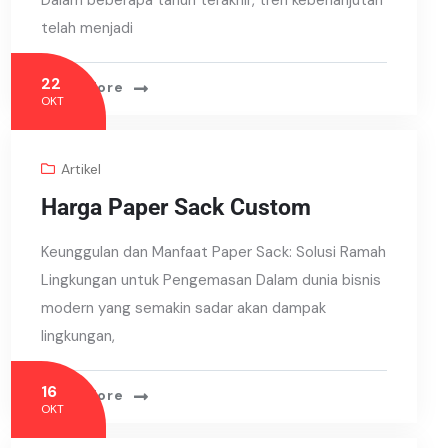
Dalam beberapa tahun terakhir, tren keberlanjutan
telah menjadi
22
Read More
OKT
Artikel
Harga Paper Sack Custom
Keunggulan dan Manfaat Paper Sack: Solusi Ramah
Lingkungan untuk Pengemasan Dalam dunia bisnis
modern yang semakin sadar akan dampak
lingkungan,
16
Read More
OKT