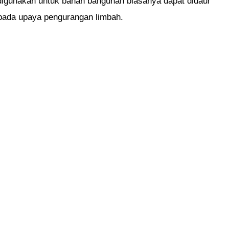
 digunakan untuk bahan bangunan biasanya dapat didaur
i pada upaya pengurangan limbah.