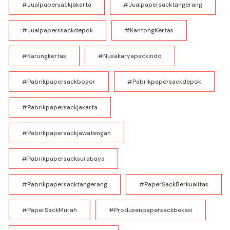
#jualpapersackjakarta
#jualpapersacktangerang
#jualpaperssackdepok
#KantongKertas
#karungkertas
#nusakaryapackindo
#pabrikpapersackbogor
#pabrikpapersackdepok
#pabrikpapersackjakarta
#pabrikpapersackjawatengah
#pabrikpapersacksurabaya
#pabrikpapersacktangerang
#PaperSackBerkualitas
#PaperSackMurah
#produsenpapersackbekasi