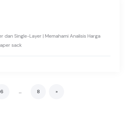
 dan Single-Layer | Memahami Analisis Harga
paper sack
6
…
8
»