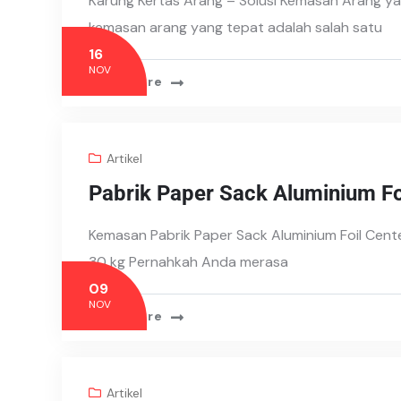
Karung Kertas Arang – Solusi Kemasan Arang ya
kemasan arang yang tepat adalah salah satu
16
NOV
Read More
Artikel
Pabrik Paper Sack Aluminium F
Kemasan Pabrik Paper Sack Aluminium Foil Cent
30 kg Pernahkah Anda merasa
09
NOV
Read More
Artikel