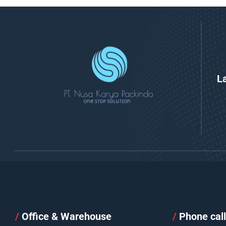
L
/
Office & Warehouse
/
Phone cal