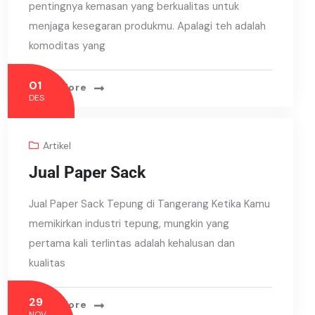
pentingnya kemasan yang berkualitas untuk
menjaga kesegaran produkmu. Apalagi teh adalah
komoditas yang
01
Read More
DES
Artikel
Jual Paper Sack
Jual Paper Sack Tepung di Tangerang Ketika Kamu
memikirkan industri tepung, mungkin yang
pertama kali terlintas adalah kehalusan dan
kualitas
29
Read More
NOV