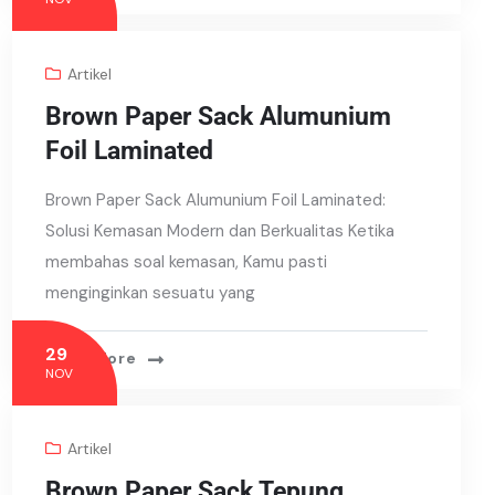
Artikel
Brown Paper Sack Alumunium
Foil Laminated
Brown Paper Sack Alumunium Foil Laminated:
Solusi Kemasan Modern dan Berkualitas Ketika
membahas soal kemasan, Kamu pasti
menginginkan sesuatu yang
29
Read More
NOV
Artikel
Brown Paper Sack Tepung