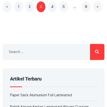
«
1
2
3
4
5
…
8
»
Artikel Terbaru
Paper Sack Alumunium Foil Laminated
Pabrik Karung Kertas Laminated Woven Custom